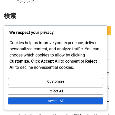
コンテンツ
検索
Search
We respect your privacy
for:
Cookies help us improve your experience, deliver
最近の投稿
personalized content, and analyze traffic. You can
choose which cookies to allow by clicking
ビーチバレーボールのファウルと違反：ルールの施行、一
Customize
. Click
Accept All
to consent or
Reject
貫性、審判のトレーニング
All
to decline non-essential cookies.
ビーチバレーボール公式ルール：得点方法、ポイントシス
テム、タイブレーカー
Customize
ビーチバレーボール公式ルール：審判の合図、タイムアウ
Reject All
ト、交代
Accept All
ビーチバレーボールのゲームプレイ規則：攻撃フォーメー
ション、セットのバリエーション、プレイコール