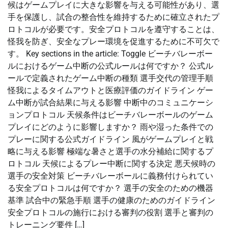
候はゲームプレイに大きな影響を与える可能性があり、選
手を保護し、試合の整合性を維持するために確立されたプ
ロトコルが必要です。安全プロトコルを遵守することは、
怪我を防ぎ、安全なプレー環境を促進するために不可欠で
す。 Key sections in the article: Toggle ビーチバレーボー
ルにおけるゲーム中断の公式ルールは何ですか？ 公式ル
ールで定義されたゲーム中断の種類 選手交代の管理手順
怪我によるタイムアウトと医療評価のガイドライン ゲー
ム中断が試合結果に与える影響 中断中のコミュニケーシ
ョンプロトコル 天候条件はビーチバレーボールのゲーム
プレイにどのように影響しますか？ 雨や湿った条件での
プレーに関する公式ガイドライン 風がゲームプレイと戦
略に与える影響 極端な暑さと選手の水分補給に関するプ
ロトコル 天候によるプレー中断に関する決定 悪天候時の
選手の安全対策 ビーチバレーボールに義務付けられてい
る安全プロトコルは何ですか？ 選手の安全のための機器
基準 試合中の緊急手順 選手の健康のためのガイドライン
安全プロトコルの施行における審判の役割 選手と審判の
トレーニング要件 […]