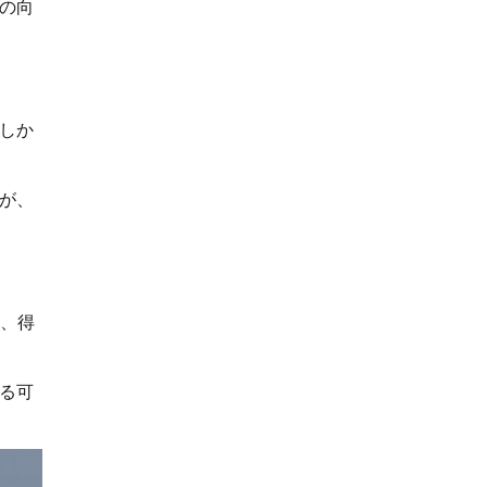
の向
しか
が、
は、得
る可