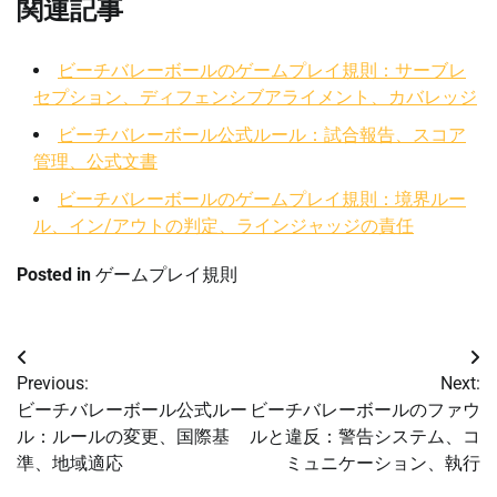
関連記事
ビーチバレーボールのゲームプレイ規則：サーブレ
セプション、ディフェンシブアライメント、カバレッジ
ビーチバレーボール公式ルール：試合報告、スコア
管理、公式文書
ビーチバレーボールのゲームプレイ規則：境界ルー
ル、イン/アウトの判定、ラインジャッジの責任
Posted in
ゲームプレイ規則
Post
Previous:
Next:
navigation
ビーチバレーボール公式ルー
ビーチバレーボールのファウ
ル：ルールの変更、国際基
ルと違反：警告システム、コ
準、地域適応
ミュニケーション、執行