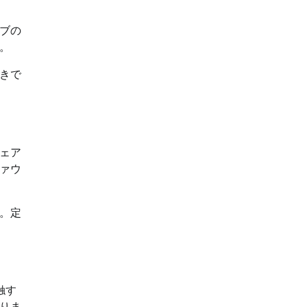
ブの
。
きで
ェア
ァウ
。定
触す
りま