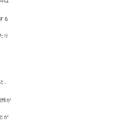
ルは
する
たり
と、
能性が
とが