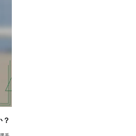
か？
選手