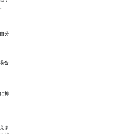
。
自分
場合
に抑
えま