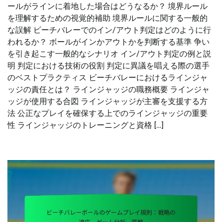
ールがラインに着地した場合はどうなるか？ 境界ルール
を理解するための視覚的補助 境界ルールに関する一般的
な誤解 ビーチバレーでのイン/アウト判定はどのように行
われるか？ ボールがインかアウトかを判断する基準 争い
を引き起こす一般的なシナリオ イン/アウト判定の例と説
明 判定における技術の役割 判定に異議を唱える際の選手
のベストプラクティス ビーチバレーにおけるラインジャ
ッジの責任とは？ ラインジャッジの職務概要 ラインジャ
ッジが使用する合図 ラインジャッジが主審を支援する方
法 公正なプレイを確保する上でのラインジャッジの重要
性 ラインジャッジのトレーニングと資格 […]