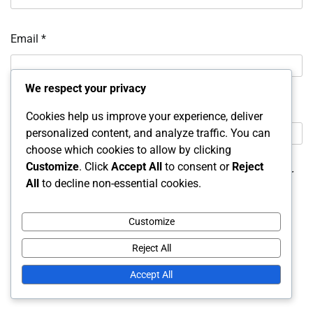
Email
*
We respect your privacy
Website
Cookies help us improve your experience, deliver
personalized content, and analyze traffic. You can
choose which cookies to allow by clicking
Customize
. Click
Accept All
to consent or
Reject
Save my name, email, and website in this browser for
All
to decline non-essential cookies.
the next time I comment.
Customize
Reject All
Accept All